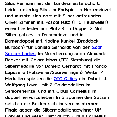
Silas Reimann mit der Landesmeisterschaft.
Leider unterlag Silas im Endspiel im Herreneinzel
und musste sich dort mit Silber anfreunden.
Oliver Zimmer mit Pascal Pütz (TFC Heusweiler)
erreichte leider nur Platz 4 im Doppel. 2 Mal
Silber gab es im Dameneinzel und im
Damendoppel mit Nadine Kunkel (Braddock
Burbach) für Daniela Gerhardt von den
Saar
Soccer Ladies
. Im Mixed errang auch Alexander
Becker mit Chiara Maas (TFC Siersburg) die
Silbermedaille vor Daniela Gerhardt mit Franco
Lupusella (Hülzweiler/Saarwellingen). Weiter 4
Medaillen spielten die
OTC Oldies
ein. Dabei ist
Wolfgang Lawall mit 2 Goldmedaillen im
Senioreneinzel und mit Claus Cornelius im -
doppel hervorzuheben. In 5 spannenden Sätzen
setzten die Beiden sich im vereinsinternen
Finale gegen die Silbermedaillengewinner Ulf
Gabriel und Peter Thiry durch. Claus Cornelius