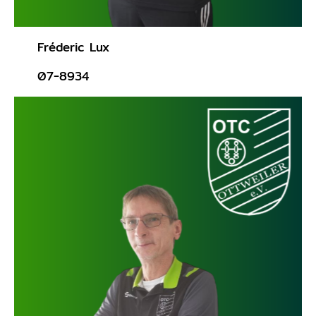
Fréderic Lux
07-8934