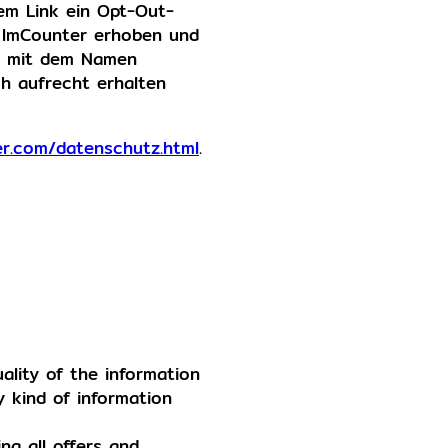
em Link ein Opt-Out-
i ImCounter erhoben und
ie mit dem Namen
ch aufrecht erhalten
er.com/datenschutz.html
.
ality of the information
y kind of information
ng all offers and