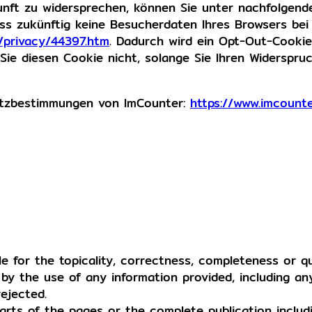
unft zu widersprechen, können Sie unter nachfolgend
ass zukünftig keine Besucherdaten Ihres Browsers be
/privacy/44397.htm
. Dadurch wird ein Opt-Out-Cook
Sie diesen Cookie nicht, solange Sie Ihren Widerspru
hutzbestimmungen von ImCounter:
https://www.imcount
e for the topicality, correctness, completeness or qu
 by the use of any information provided, including an
rejected.
Parts of the pages or the complete publication includi