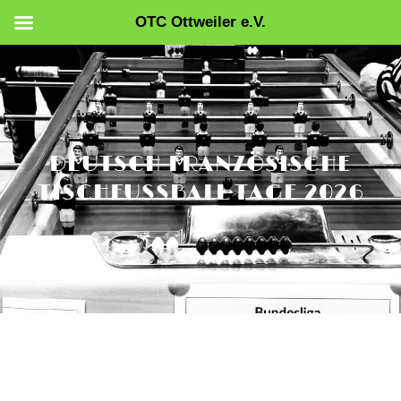
OTC Ottweiler e.V.
Zum
Inhalt
springen
DEUTSCH FRANZÖSISCHE
TISCHFUSSBALL TAGE 2026