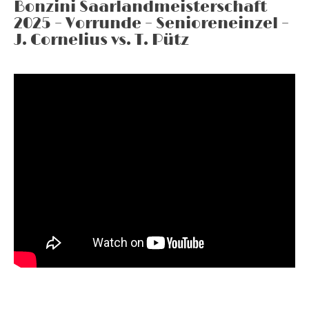
Bonzini Saarlandmeisterschaft
2025 – Vorrunde – Senioreneinzel –
J. Cornelius vs. T. Pütz